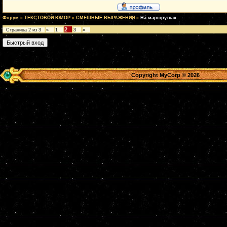
Форум
»
ТЕКСТОВОЙ ЮМОР
»
СМЕШНЫЕ ВЫРАЖЕНИЯ
»
На маршрутках
2
Страница
2
из
3
«
1
3
»
Copyright MyCorp © 2026