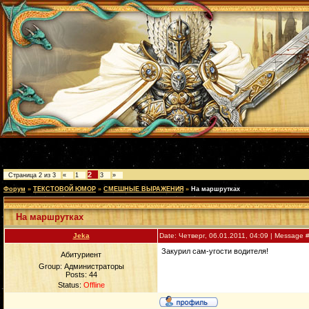
2
Страница
2
из
3
«
1
3
»
Форум
»
ТЕКСТОВОЙ ЮМОР
»
СМЕШНЫЕ ВЫРАЖЕНИЯ
»
На маршрутках
На маршрутках
Jeka
Date: Четверг, 06.01.2011, 04:09 | Message 
Закурил сам-угости водителя!
Абитуриент
Group: Администраторы
Posts:
44
Status:
Offline