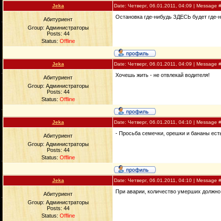
Jeka
Date: Четверг, 06.01.2011, 04:09 | Message 
Остановка где-нибудь ЗДЕСЬ будет где-
Абитуриент
Group: Администраторы
Posts:
44
Status:
Offline
Jeka
Date: Четверг, 06.01.2011, 04:09 | Message 
Хочешь жить - не отвлекай водителя!
Абитуриент
Group: Администраторы
Posts:
44
Status:
Offline
Jeka
Date: Четверг, 06.01.2011, 04:10 | Message 
- Просьба семечки, орешки и бананы ест
Абитуриент
Group: Администраторы
Posts:
44
Status:
Offline
Jeka
Date: Четверг, 06.01.2011, 04:10 | Message 
При аварии, количество умерших должно 
Абитуриент
Group: Администраторы
Posts:
44
Status:
Offline