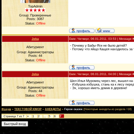
TopAdmin
Group: Проверенные
Posts:
3087
Status:
Offline
Jeka
Date: Четверг, 06.01.2011, 03:53 | Message 
- Почему у Бабы-Яги не было детей?
Абитуриент
- Потому что яйщо Кащея находилось за 
Group: Администраторы
Posts:
44
Status:
Offline
Jeka
Date: Четверг, 06.01.2011, 04:00 | Message 
Шел Илья Муромец через лес, вышел на оп
Абитуриент
- Избушка избушка, стань ка к лесу пере
Group: Администраторы
- Эх, хорошо иметь домик в деревне!
Posts:
44
Status:
Offline
Форум
»
ТЕКСТОВОЙ ЮМОР
»
АНЕКДОТЫ
»
Герои сказок
(Некоторые анекдоты из раздела +18)
7
Страница
7
из
7
«
1
2
…
5
6