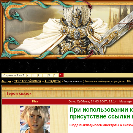
7
Страница
7
из
7
«
1
2
…
5
6
Форум
»
ТЕКСТОВОЙ ЮМОР
»
АНЕКДОТЫ
»
Герои сказок
(Некоторые анекдоты из раздела +18)
Герои сказок
Kira
Date: Суббота, 24.03.2007, 22:14 | Message
При использовании к
присутствие ссылки 
Сюда выкладываем анекдоты о сказоч