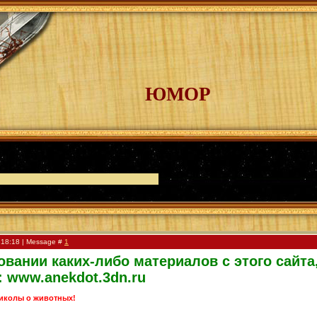
ЮМОР
 18:18 | Message #
1
вании каких-либо материалов с этого сайта
: www.anekdot.3dn.ru
иколы о животных!