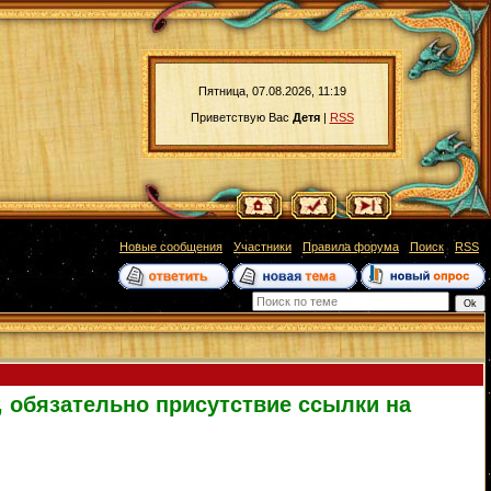
Пятница, 07.08.2026, 11:19
Приветствую Вас
Детя
|
RSS
[
Новые сообщения
·
Участники
·
Правила форума
·
Поиск
·
RSS
]
, обязательно присутствие ссылки на