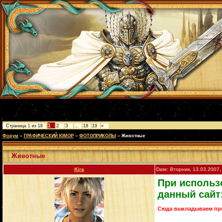
1
Страница
1
из
19
2
3
…
18
19
»
Форум
»
ГРАФИЧЕСКИЙ ЮМОР
»
ФОТОПРИКОЛЫ
»
Животные
Животные
Kira
Date: Вторник, 13.03.2007,
При использо
данный сайт
Сюда выкладываем пр