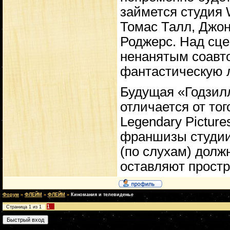
займется студия 
Томас Талл, Джон
Роджерс. Над сце
ненанятым соавто
фантастическую 
Будущая «Годзил
отличается от то
Legendary Picture
франшизы студии 
(по слухам) дол
оставляют простр
Форум
»
ФЛЕЙМ
»
ФЛЕЙМ
»
Киномания и телевиденье
1
Страница
1
из
1