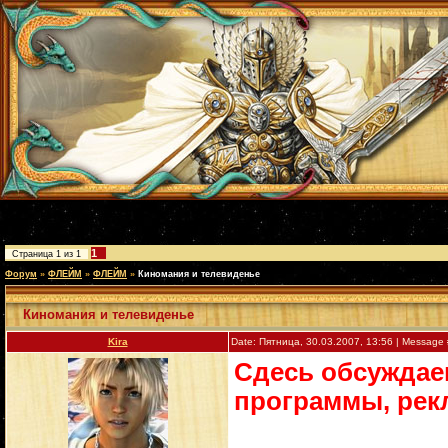
1
Страница
1
из
1
Форум
»
ФЛЕЙМ
»
ФЛЕЙМ
»
Киномания и телевиденье
Киномания и телевиденье
Kira
Date: Пятница, 30.03.2007, 13:56 | Message
Сдесь обсуждаем
программы, рекл