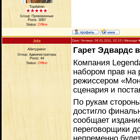
TopAdmin
Group: Проверенные
Posts:
3087
Status:
Offline
Jeka
Date: Четверг, 06.01.2011, 02:15 | Message 
Гарет Эдвардс в
Абитуриент
Group: Администраторы
Posts:
44
Компания Legenda
Status:
Offline
набором прав на 
режиссером «Мон
сценария и поста
По рукам стороны
достигло финальн
сообщает издание 
переговорщики до
непременно буде