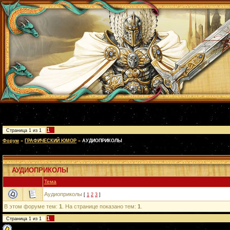
1
Страница
1
из
1
Форум
»
ГРАФИЧЕСКИЙ ЮМОР
»
АУДИОПРИКОЛЫ
АУДИОПРИКОЛЫ
Тема
Аудиоприколы
[
1
2
3
]
В этом форуме тем:
1
. На странице показано тем:
1
.
1
Страница
1
из
1