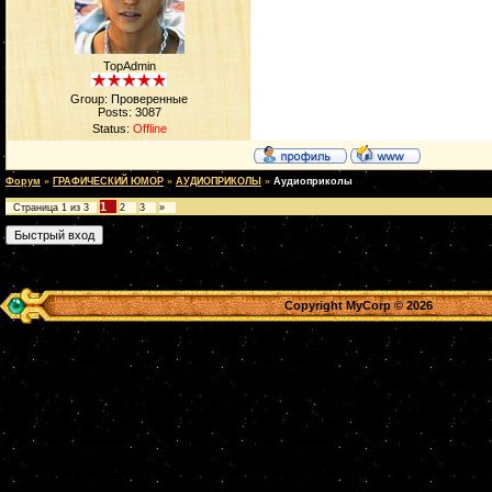
TopAdmin
Group: Проверенные
Posts:
3087
Status:
Offline
Форум
»
ГРАФИЧЕСКИЙ ЮМОР
»
АУДИОПРИКОЛЫ
»
Аудиоприколы
1
Страница
1
из
3
2
3
»
Copyright MyCorp © 2026