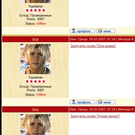
TopAdmin
Group: Проверенные
Posts:
3087
Status:
Offline
Kira
Date: Среда, 28.02.2007, 07:18 | Message #
Загрузить ролик "Гоги можно"
TopAdmin
Group: Проверенные
Posts:
3087
Status:
Offline
Kira
Date: Среда, 28.02.2007, 07:19 | Message #
Загрузить ролик "Луком пахнет"