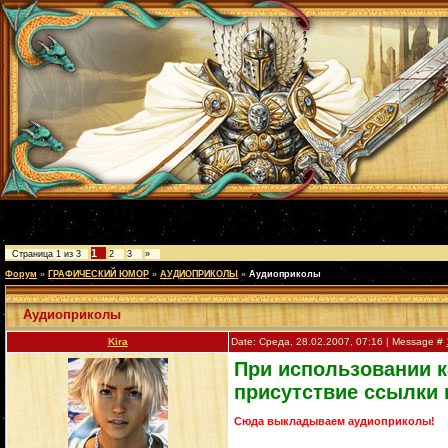
1
Страница
1
из
3
2
3
»
Форум
»
ГРАФИЧЕСКИЙ ЮМОР
»
АУДИОПРИКОЛЫ
»
Аудиоприколы
Аудиоприколы
Kira
Date: Среда, 28.02.2007, 07:16 | Message #
При использовании к
присутствие ссылки 
Сюда выкладываем аудиоприколы!