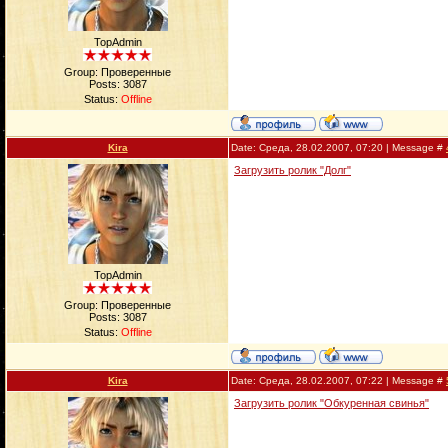
TopAdmin
Group: Проверенные
Posts:
3087
Status:
Offline
Kira
Date: Среда, 28.02.2007, 07:20 | Message #
Загрузить ролик "Долг"
TopAdmin
Group: Проверенные
Posts:
3087
Status:
Offline
Kira
Date: Среда, 28.02.2007, 07:22 | Message #
Загрузить ролик "Обкуренная свинья"