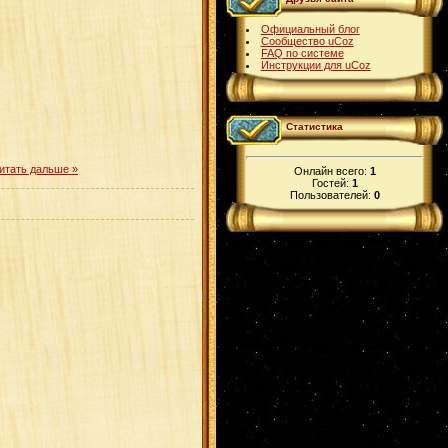
Официальный блог
Сообщество uCoz
FAQ по системе
Инструкции для uCoz
Статистика
итать дальше »
Онлайн всего:
1
Гостей:
1
Пользователей:
0