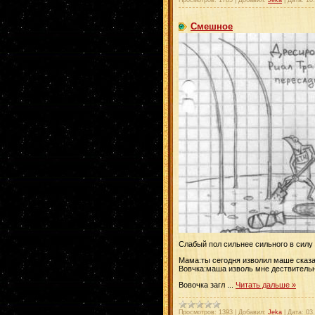
Просмотров:
1785
|
Добавил:
Jeka
|
Дата:
10
Смешное
Слабый пол сильнее сильного в силу 
Мама:ты сегодня изволил маше сказат
Вовчка:маша изволь мне дествительн
Вовочка загл
...
Читать дальше »
Просмотров:
1393
|
Добавил:
Jeka
|
Дата:
03