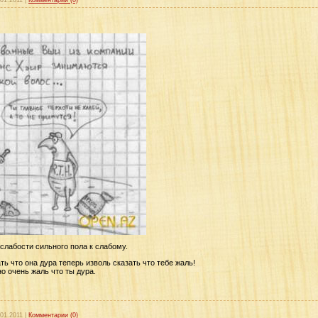
.01.2011
|
Комментарии (0)
слабости сильного пола к слабому.
ь что она дура теперь изволь сказать что тебе жаль!
о очень жаль что ты дура.
.01.2011
|
Комментарии (0)