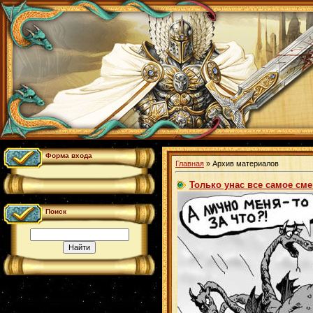
Форма входа
Главная
»
Архив материалов
Только унас все самое см
Поиск