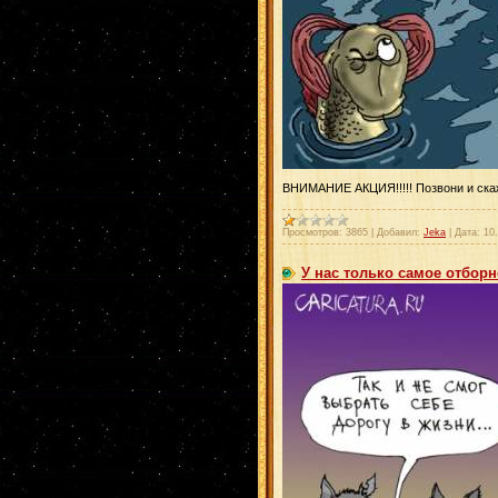
ВНИМАНИЕ АКЦИЯ!!!!! Позвони и ска
Просмотров:
3865
|
Добавил:
Jeka
|
Дата:
10
У нас только самое отборн