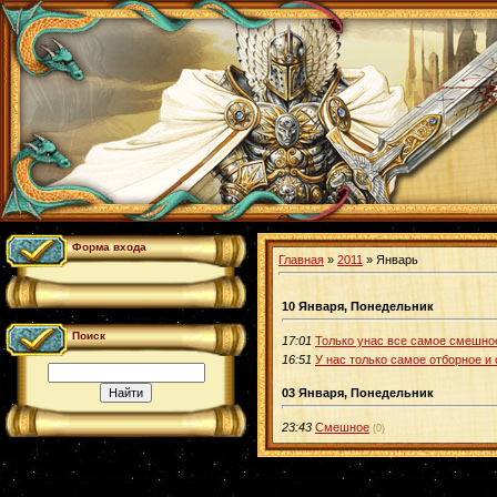
Форма входа
Главная
»
2011
»
Январь
10 Января, Понедельник
Поиск
17:01
Только унас все самое смешное
16:51
У нас только самое отборное и
03 Января, Понедельник
23:43
Смешное
(0)