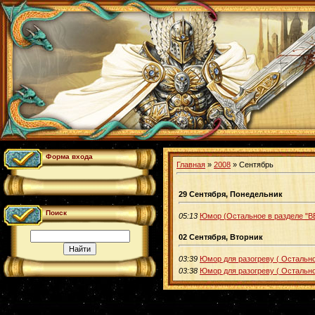
Форма входа
Главная
»
2008
»
Сентябрь
29 Сентября, Понедельник
Поиск
05:13
Юмор (Остальное в разделе "
02 Сентября, Вторник
03:39
Юмор для разогреву ( Остально
03:38
Юмор для разогреву ( Остально