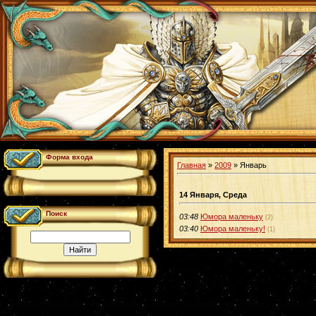
Форма входа
Главная
»
2009
»
Январь
14 Января, Среда
Поиск
03:48
Юмора маленьку
(2)
03:40
Юмора маленьку!
(1)