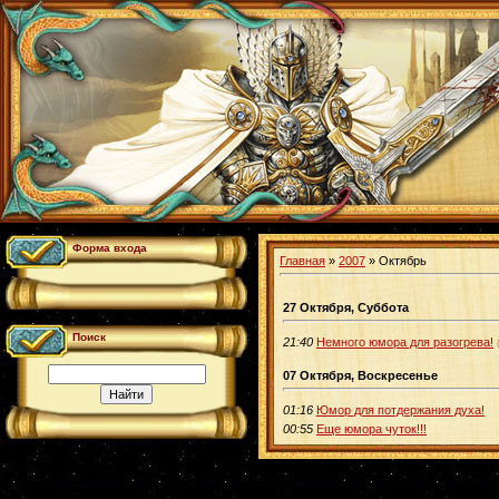
Форма входа
Главная
»
2007
»
Октябрь
27 Октября, Суббота
Поиск
21:40
Немного юмора для разогрева!
07 Октября, Воскресенье
01:16
Юмор для потдержания духа!
00:55
Еще юмора чуток!!!