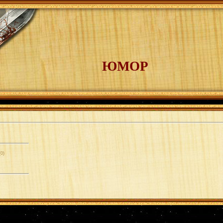
ЮМОР
(0)