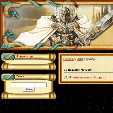
Форма входа
Главная
»
2010
»
Декабрь
30 Декабря, Четверг
Поиск
20:46
Немного нового Юмора
(0)