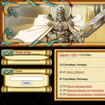
Форма входа
Главная
»
2007
»
Сентябрь
13 Сентября, Четверг
Поиск
20:21
Смех и Юмор!
07 Сентября, Пятница
21:33
Юмор для разогрева!
21:25
Немного юмора для разогрева!
21:19
Записки из школьных дневнико