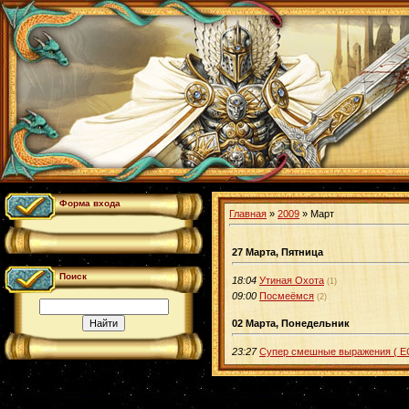
Форма входа
Главная
»
2009
»
Март
27 Марта, Пятница
Поиск
18:04
Утиная Охота
(1)
09:00
Посмеёмся
(2)
02 Марта, Понедельник
23:27
Супер смешные выражения ( Е