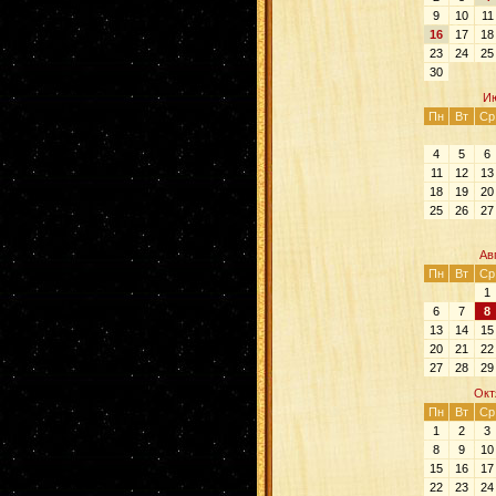
9
10
11
16
17
18
23
24
25
30
Ию
Пн
Вт
Ср
4
5
6
11
12
13
18
19
20
25
26
27
Ав
Пн
Вт
Ср
1
6
7
8
13
14
15
20
21
22
27
28
29
Окт
Пн
Вт
Ср
1
2
3
8
9
10
15
16
17
22
23
24