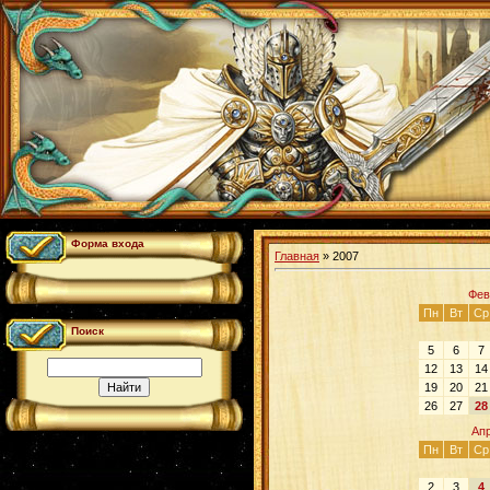
Форма входа
Главная
»
2007
Фев
Пн
Вт
Ср
Поиск
5
6
7
12
13
14
19
20
21
26
27
28
Ап
Пн
Вт
Ср
2
3
4