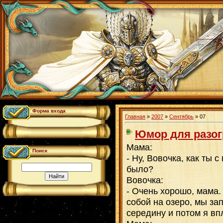
Форма входа
Главная
»
2007
»
Сентябрь
»
07
Юмор для разог
Мама:
Поиск
- Ну, Вовочка, как ты с
было?
Вовочка:
- Очень хорошо, мама.
собой на озеро, мы за
середину и потом я вп