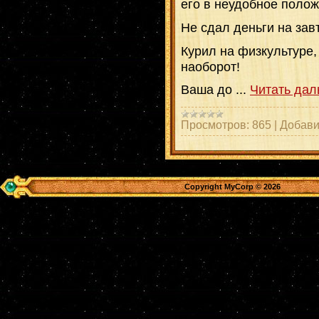
его в неудобное полож
Не сдал деньги на зав
Курил на физкультуре,
наоборот!
Ваша до
...
Читать дал
Просмотров:
865
|
Добави
Copyright MyCorp © 2026