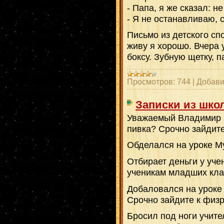
- Папа, я же сказал: н
- Я не останавливаю, с
Письмо из детского сп
живу я хорошо. Вчера 
боксу. Зубную щетку, п
Просмотров:
744
|
Добави
Записки из шко
Уважаемый Владимир П
пивка? Срочно зайдите
Обделался на уроке М
Отбирает деньги у уче
ученикам младших кла
Добаловался на уроке
Срочно зайдите к физр
Бросил под ноги учит