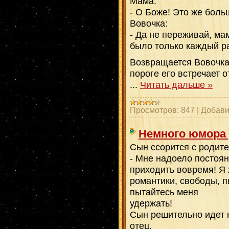
Мама:
- О Боже! Это же боль
Вовочка:
- Да не переживай, ма
было только каждый ра
Возвращается Вовочка
пороге его встречает о
...
Читать дальше »
Просмотров:
847
|
Добави
Немного юмора 
Сын ссорится с родит
- Мне надоело постоян
приходить вовремя! Я 
романтики, свободы, пи
пытайтесь меня
удержать!
Сын решительно идет к
отец.