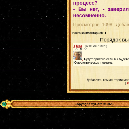
пpоцесс?
- Вы нет, - завеpи
несомненно.
Просмотров
: 1098 |
Доба
Всего комментариев
:
1
Порядок вы
1
Kira
(02.03.2007 08:29)
0
Будет приятно если вы будете
Юмористическом портале.
Добавлять комментарии могу
[
Р
Copyright MyCorp © 2026