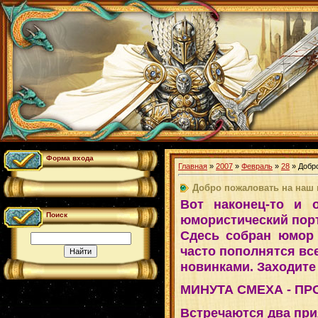
Форма входа
Главная
»
2007
»
Февраль
»
28
» Добр
Добро пожаловать на наш 
Вот наконец-то и 
Поиск
юмористический пор
Сдесь собран юмор 
часто пополнятся в
новинками. Заходите 
МИНУТА СМЕХА - ПР
Встречаются два при