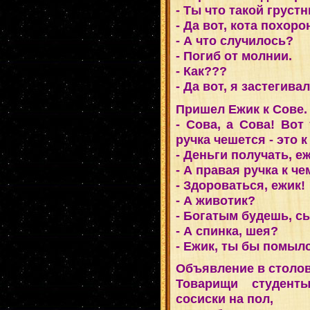
- Ты что такой груст
- Да вот, кота похоро
- А что случилось?
- Погиб от молнии.
- Как???
- Да вот, я застeгивал
Пришел Ежик к Сове.
- Сова, а Сова! Вот
ручка чешется - это к
- Деньги получать, е
- А правая ручка к че
- Здороваться, ежик!
- А животик?
- Богатым будешь, с
- А спинка, шея?
- Ежик, ты бы помыл
Объявление в столо
Товарищи студент
сосиски на пол,