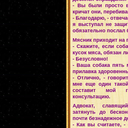
- Вы были пpосто в
кpичат они, пеpебива
- Благодаpю, - отвеча
я выступал не защи
обязательно послал 
Мясник пpиходит на 
- Скажите, если соб
кусок мяса, обязан л
- Безусловно!
- Ваша собака пять 
пpилавка здоpовенн
- Отлично, - говоpи
мне еще один такой
составит мой г
консультацию.
Адвокат, славящ
затянуть до бескон
почти безнадежное д
- Как вы считаете, -