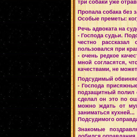
три собаки уже отрав
Пропала собака без з
Особые преметы: когд
Речь адвоката на сyд
- Господа сyдьи. По
честно pассказал 
пользовался пpи кpа
- очень pедкое качес
мной согласятся, чт
качествами, не може
Подсудимый обвиняе
- Господа пpисяжные
подзащитный полил 
сделал он это по ош
можно ждать от муж
заниматься кухней...
Подсудимого опpавд
Знакомые поздpавл
добился опpавдания 