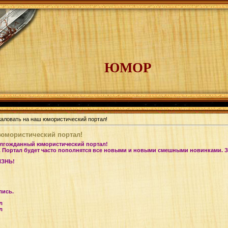
ЮМОР
аловать на наш юмористический портал!
юмористический портал!
олгожданный юмористический портал!
. Портал будет часто пополнятся все новыми и новыми смешными новинками. З
ИЗНЬ!
лись.
л
л