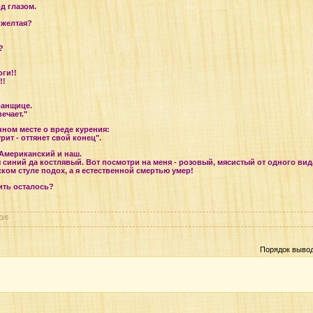
д глазом.
 желтая?
?
оги!!
!!
банщице.
ечает."
ном месте о вреде курения:
урит - оттянет свой конец".
 Американский и наш.
 синий да костлявый. Вот посмотри на меня - розовый, мясистый от одного вид
ском стуле подох, а я естественной смертью умер!
жить осталось?
0
/
6
Порядок выво