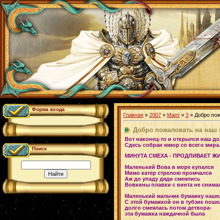
Форма входа
Главная
»
2007
»
Март
»
3
» Добро пож
Добро пожаловать на наш 
Вот наконец-то и открылся наш д
Сдесь собран юмор со всего мира
Поиск
МИНУТА СМЕХА - ПРОДЛИВАЕТ Ж
Маленький Вова в море купался
Мимо катер стрелою промчался
Аж до упаду дяди смеялись
Вовкины плавки с винта не снима
Маленький мальчик бумажку наше
С этой бумажкой он в тубзик поше
долго смеялась потом детвора-
эта бумажка наждачной была