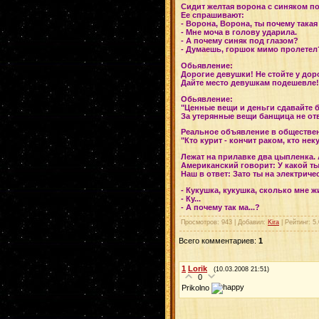
Сидит желтая ворона с синяком по
Ее спрашивают:
- Ворона, Ворона, ты почему такая
- Мне моча в голову ударила.
- А почему синяк под глазом?
- Думаешь, горшок мимо пролетел
Обьявление:
Дорогие девушки! Не стойте у дор
Дайте место девушкам подешевле!
Обьявление:
"Ценные вещи и деньги сдавайте 
За утерянные вещи банщица не отв
Реальное объявление в обществен
"Кто курит - кончит раком, кто нек
Лежат на прилавке два цыпленка.
Американский говорит: У какой ты
Hаш в ответ: Зато ты на электриче
- Кукушка, кукушка, сколько мне 
- Ку...
- А почему так ма...?
Просмотров
: 943 |
Добавил
:
Kira
|
Рейтинг
:
5.
Всего комментариев
:
1
1
Lorik
(10.03.2008 21:51)
0
Prikolno