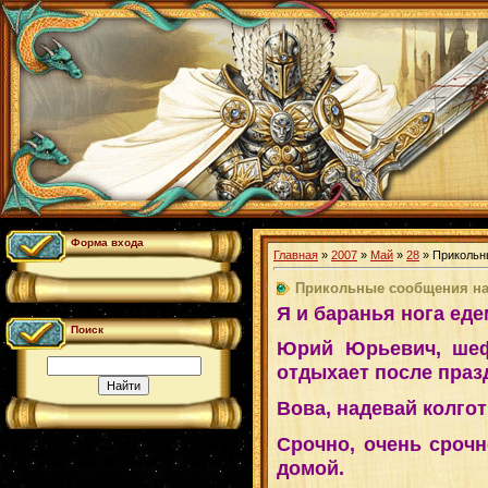
Форма входа
Главная
»
2007
»
Май
»
28
» Прикольн
Прикольные сообщения на
Я и баранья нога еде
Поиск
Юрий Юрьевич, шеф
отдыхает после праз
Вова, надевай колгот
Срочно, очень срочн
домой.