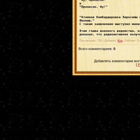
и 
"Пронесло. Фу!"
"Атомная бомбардировка Хиросимы 
Японию."
С таким заявлением выступил мини
Этим глава военного ведомства, к
доказал, что радиоактивное излуч
Просмотров
: 726 |
Добавил
:
Kira
|
Рейтинг
:
0.
Всего комментариев
:
0
Добавлять комментарии могу
[
Р