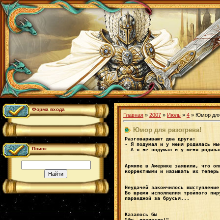
Форма входа
Главная
»
2007
»
Июль
»
4
» Юмор для
Юмор для разогрева!
Разговаривают два друга: 
- Я подумал и у меня родилась мы
Поиск
- А я не подумал и у меня родила
Армяне в Америке заявили, что он
корректными и называть иx теперь
Неудачей закончилось выступление
Во время исполнения тройного пир
паранджой за брусья...
Казалось бы
"Фу, пронесло!"